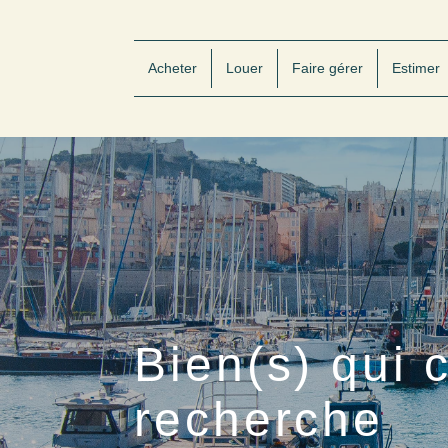
Acheter
Louer
Faire gérer
Estimer
Bien(s) qui 
recherche