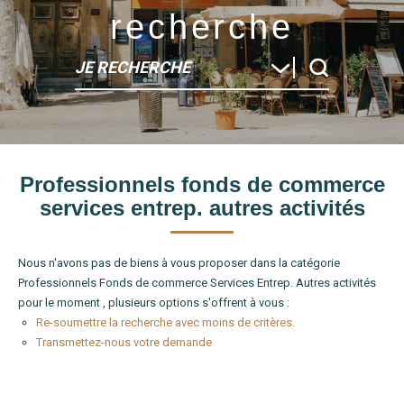
recherche
JE RECHERCHE
Type de bien
Professionnels fonds de commerce
Localité
services entrep. autres activités
Nous n'avons pas de biens à vous proposer dans la catégorie
Professionnels Fonds de commerce Services Entrep. Autres activités
pour le moment , plusieurs options s'offrent à vous :
Re-soumettre la recherche avec moins de critères.
Transmettez-nous votre demande