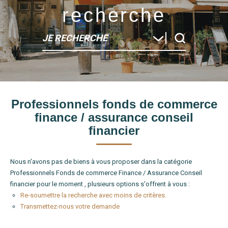
recherche
JE RECHERCHE
Type de bien
Professionnels fonds de commerce
Localité
finance / assurance conseil
financier
Nous n'avons pas de biens à vous proposer dans la catégorie
Professionnels Fonds de commerce Finance / Assurance Conseil
financier pour le moment , plusieurs options s'offrent à vous :
Re-soumettre la recherche avec moins de critères.
Transmettez-nous votre demande