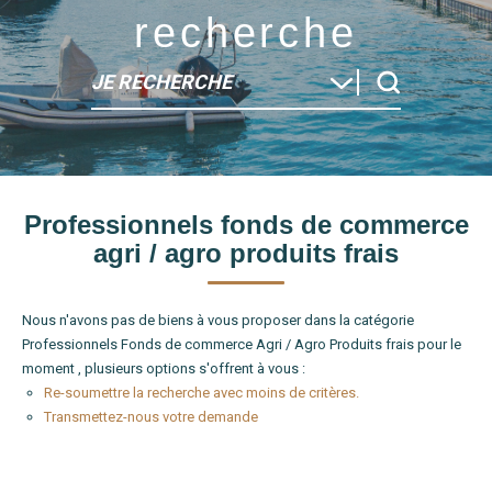
recherche
JE RECHERCHE
Type de bien
Professionnels fonds de commerce
Localité
agri / agro produits frais
Nous n'avons pas de biens à vous proposer dans la catégorie
Professionnels Fonds de commerce Agri / Agro Produits frais pour le
moment , plusieurs options s'offrent à vous :
Re-soumettre la recherche avec moins de critères.
Transmettez-nous votre demande