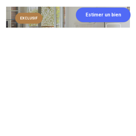
EXCLUSIF
AIX EN PROVENCE
Loyer 550 €/mois
80 m²
Afin que votre dossier soit traité en priorité par rapport aux
appels, merci de passer directement par le bouton...
EXCLUSIF