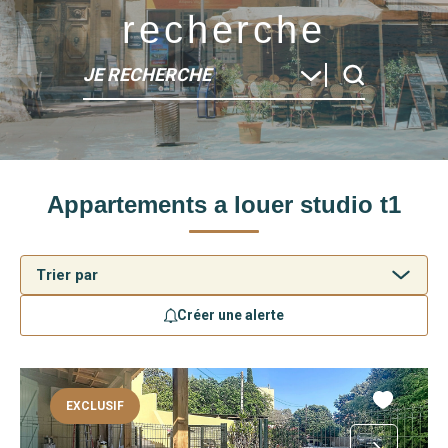
recherche
JE RECHERCHE
Type de bien
Appartements a louer studio t1
Localité
Créer une alerte
EXCLUSIF