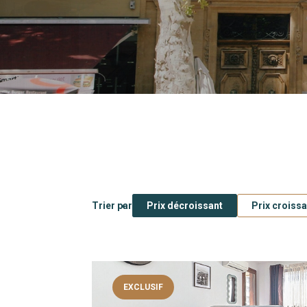
Type de bien
Localité
Trier par
Prix décroissant
Prix croissa
EXCLUSIF