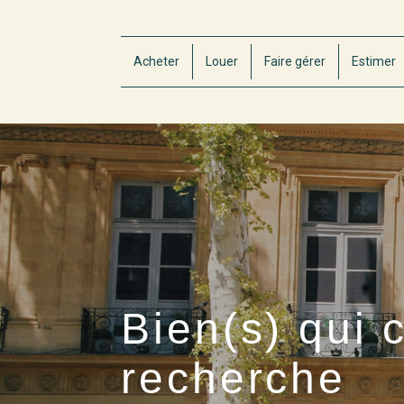
Acheter
Louer
Faire gérer
Estimer
Bien(s) qui 
recherche