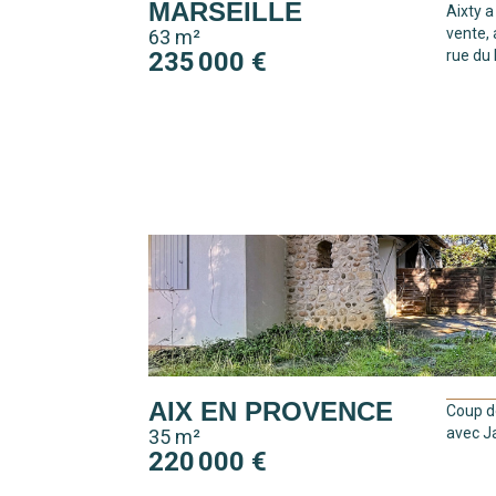
MARSEILLE
Aixty a
vente,
63 m²
235 000 €
rue du 
AIX EN PROVENCE
Coup de
avec Ja
35 m²
220 000 €