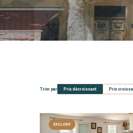
Type de bien
Localité
Trier par
Prix décroissant
Prix croissa
EXCLUSIF