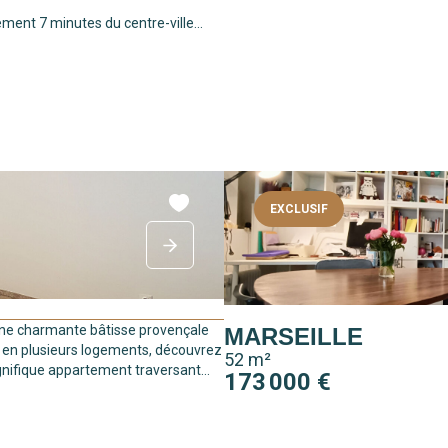
ment 7 minutes du centre-ville...
EXCLUSIF
ne charmante bâtisse provençale
MARSEILLE
e en plusieurs logements, découvrez
52 m²
nifique appartement traversant...
173 000 €