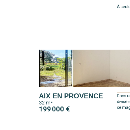
À seule
AIX EN PROVENCE
Dans u
divisé
32 m²
199 000 €
ce mag