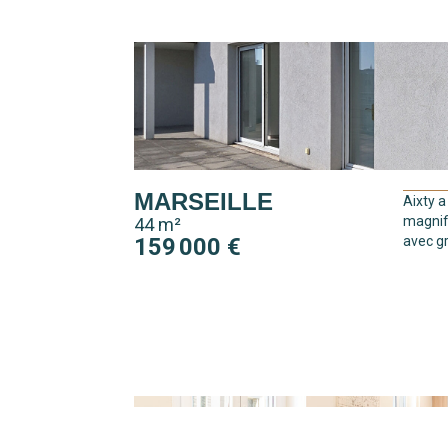
MARSEILLE
Aixty a
magnif
44 m²
159 000 €
avec gr