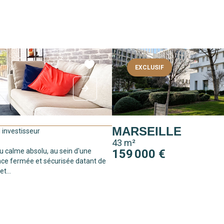
EXCLUSIF
MARSEILLE
 investisseur
43 m²
u calme absolu, au sein d'une
159 000 €
nce fermée et sécurisée datant de
t...