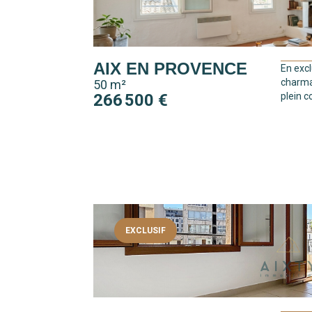
AIX EN PROVENCE
En excl
charma
50 m²
266 500 €
plein c
EXCLUSIF