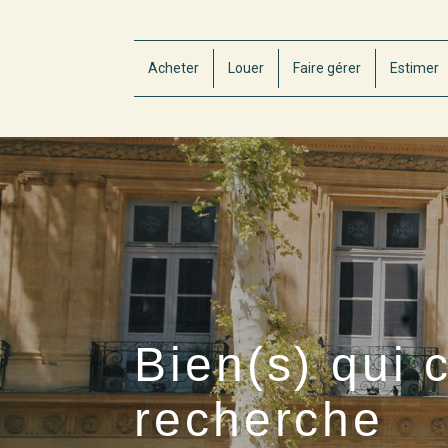
Acheter
Louer
Faire gérer
Estimer
Bien(s) qui 
recherche