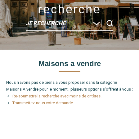
recherche
JE RECHERCHE
Type de bien
Maisons a vendre
Localité
Nous n'avons pas de biens à vous proposer dans la catégorie
Maisons A vendre pour le moment , plusieurs options s'offrent à vous :
Re-soumettre la recherche avec moins de critères.
Transmettez-nous votre demande