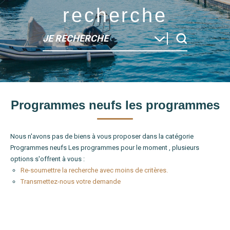
recherche
JE RECHERCHE
Type de bien
Programmes neufs les programmes
Localité
Nous n'avons pas de biens à vous proposer dans la catégorie
Programmes neufs Les programmes pour le moment , plusieurs
options s'offrent à vous :
Re-soumettre la recherche avec moins de critères.
Transmettez-nous votre demande