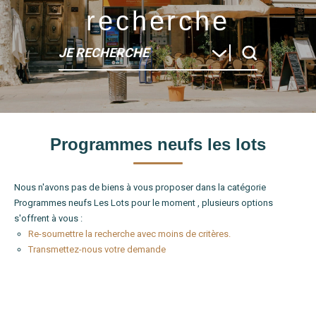
recherche
JE RECHERCHE
Type de bien
Programmes neufs les lots
Localité
Nous n'avons pas de biens à vous proposer dans la catégorie
Programmes neufs Les Lots pour le moment , plusieurs options
s'offrent à vous :
Re-soumettre la recherche avec moins de critères.
Transmettez-nous votre demande