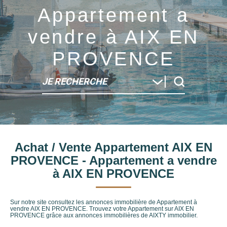
Appartement a
vendre à AIX EN
PROVENCE
JE RECHERCHE
Type de bien
Achat / Vente Appartement AIX EN
Localité
PROVENCE - Appartement a vendre
à AIX EN PROVENCE
Sur notre site consultez les annonces immobilière de Appartement à
vendre AIX EN PROVENCE. Trouvez votre Appartement sur AIX EN
PROVENCE grâce aux annonces immobilières de AIXTY immobilier.