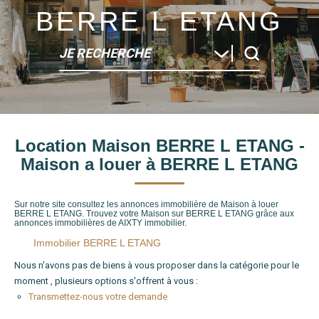
BERRE L ETANG
JE RECHERCHE
Type de bien
Location Maison BERRE L ETANG -
Localité
Maison a louer à BERRE L ETANG
Sur notre site consultez les annonces immobilière de Maison à louer
BERRE L ETANG. Trouvez votre Maison sur BERRE L ETANG grâce aux
annonces immobilières de AIXTY immobilier.
Immobilier BERRE L ETANG
Nous n'avons pas de biens à vous proposer dans la catégorie pour le
moment , plusieurs options s'offrent à vous :
Transmettez-nous votre demande