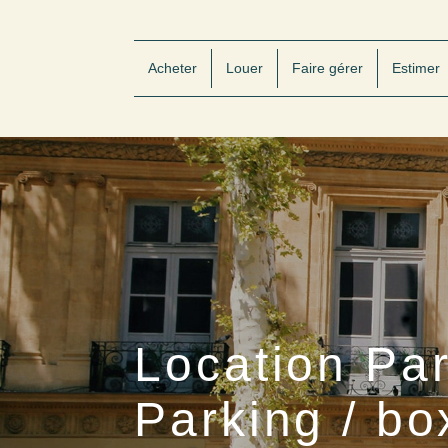
Acheter
Louer
Faire gérer
Estimer
Location Pa
Parking / b