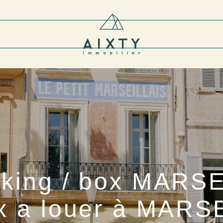
rking / box MARSE
ox a louer à MARS