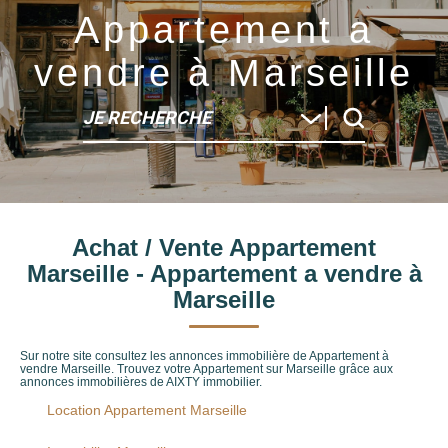
Appartement a
vendre à Marseille
JE RECHERCHE
Type de bien
Achat / Vente Appartement
Localité
Marseille - Appartement a vendre à
Marseille
Sur notre site consultez les annonces immobilière de Appartement à
vendre Marseille. Trouvez votre Appartement sur Marseille grâce aux
annonces immobilières de AIXTY immobilier.
Location Appartement Marseille